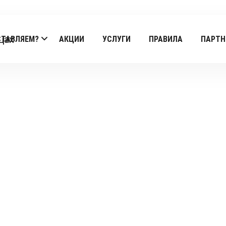
СТАВЛЯЕМ?
АКЦИИ
УСЛУГИ
ПРАВИЛА
ПАРТН
Products
Главная
/
Trei-surori
/ Омлет