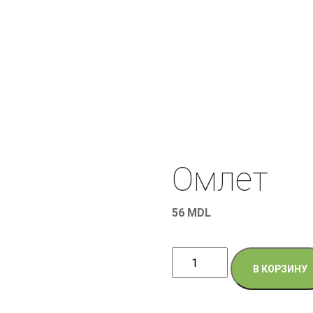
Омлет
56
MDL
Количество
В КОРЗИНУ
товара
Омлет