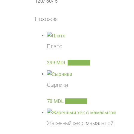
120/ 60/ 5
Похожие
Плато
299
MDL
В корзину
Сырники
78
MDL
В корзину
Жаренный хек с мамалыгой