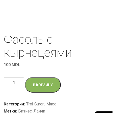
Фасоль с
кырнецеями
100
MDL
Количество
В КОРЗИНУ
товара
Фасоль
с
Категории:
Trei-Surori
,
Мясо
кырнецеями
Метка:
Бизнес-Ланчи