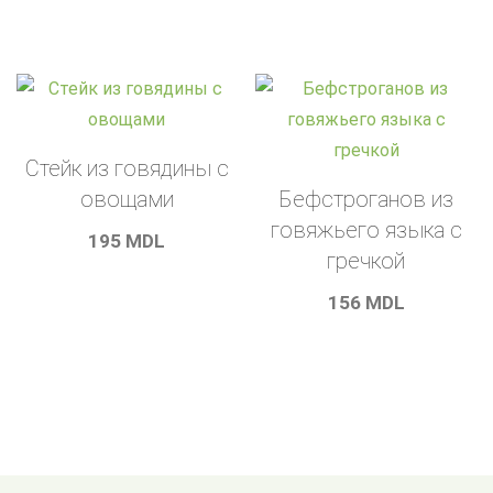
Стейк из говядины с
овощами
Бефстроганов из
говяжьего языка с
195
MDL
гречкой
156
MDL