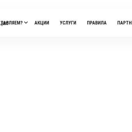
СТАВЛЯЕМ?
АКЦИИ
УСЛУГИ
ПРАВИЛА
ПАРТН
Products
Главная
/
Sweet-president
/
paska
/ MEAT BOX