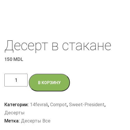
Десерт в стакане
150
MDL
Количество
В КОРЗИНУ
товара
Десерт
в
Категории:
14fevrali
,
Compot
,
Sweet-President
,
стакане
Десерты
Метка:
Десерты Все