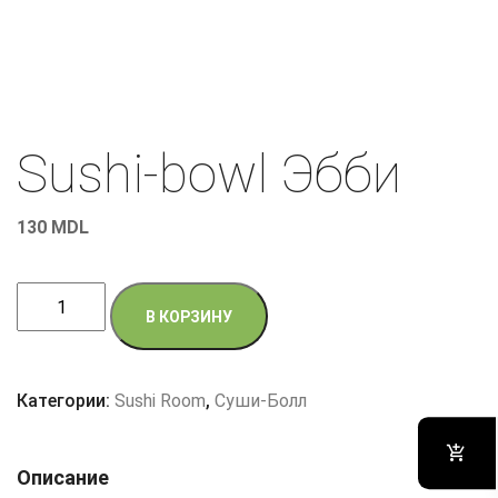
Sushi-bowl Эбби
130
MDL
Количество
В КОРЗИНУ
товара
Sushi-
bowl
Категории:
Sushi Room
,
Суши-Болл
Эбби
Описание