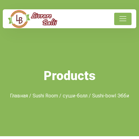
Products
Главная
/
Sushi Room
/
суши-болл
/ Sushi-bowl Эбби