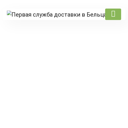
Products
Главная
/
Sushi Room
/ Vakame