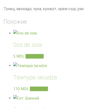
Тунец, авокадо, чука, кунжут, крем сыр, рис
Похожие
Sos de soia
5
MDL
В корзину
Темпура Iacudza
110
MDL
В корзину