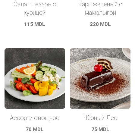
Салат Цезарь с
Карп жареный c
курицей
мамалыгой
115
MDL
220
MDL
Чёрный Лес
Ассорти овощное
75
MDL
70
MDL