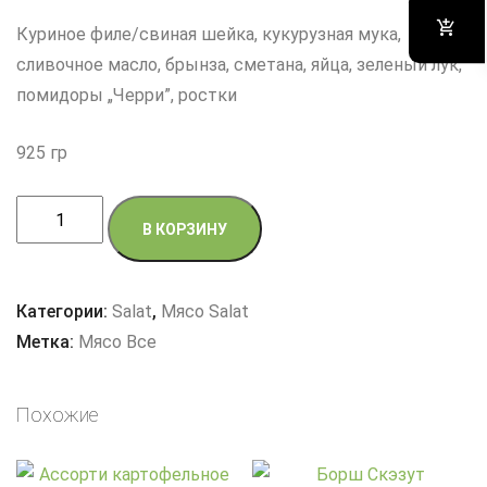
Куриное филе/свиная шейка, кукурузная мука,
сливочное масло, брынза, сметана, яйца, зеленый лук,
помидоры „Черри”, ростки
925 гр
Количество
В КОРЗИНУ
товара
Мамалыга
с
Категории:
Salat
,
Мясо Salat
токаной
Метка:
Мясо Все
из
свинины
Похожие
или
курицы
(