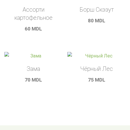
на
Ассорти
Борш Скэзут
выбор)
картофельное
80
MDL
60
MDL
Зама
Чёрный Лес
70
MDL
75
MDL