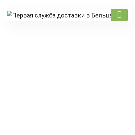
Products
Главная
/
Salat
/
Десерты salat
/ Тирамису