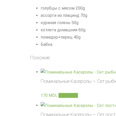
голубцы с мясом 200g
ассорти из плацинд 70g
куриная голень 50g
котлета домашняя 60g
помидор+перец 40g
Бабка
Похожие
Поминальные Касеролы — Сет рыбн
170
MDL
В корзину
Поминальные Касеролы — Сет пост