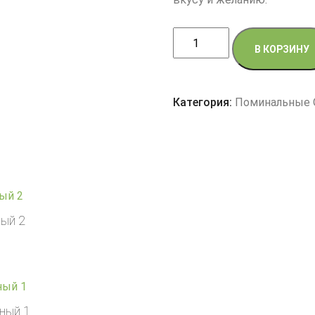
Количество
В КОРЗИНУ
товара
Поминальные
Касеролы
Категория:
Поминальные
-
Сет
мясной
1
ый 2
ный 1