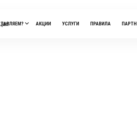
СТАВЛЯЕМ?
АКЦИИ
УСЛУГИ
ПРАВИЛА
ПАРТН
Products
я
/
Поминальные обеды
/ Поминальные Касеролы — Сет м