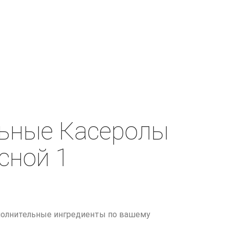
ьные Касеролы
сной 1
полнительные ингредиенты по вашему