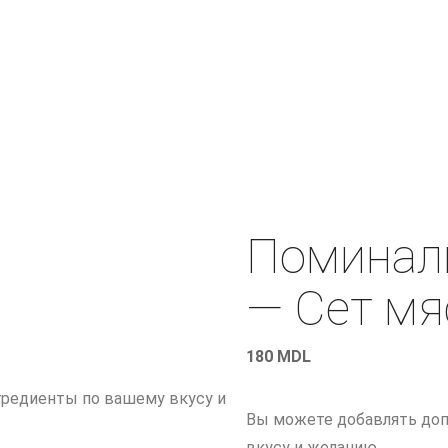
Поминал
— Сет мя
180
MDL
редиенты по вашему вкусу и
Вы можете добавлять до
вкусу и желанию.