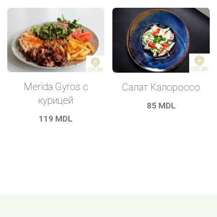
Merida Gyros с
Салат Калороссо
курицей
85
MDL
119
MDL