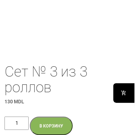
Сет № 3 из 3
роллов
130
MDL
Количество
В КОРЗИНУ
товара