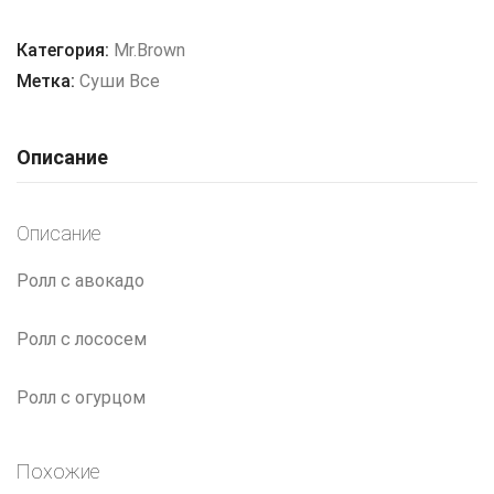
Сет
№
Категория:
Mr.Brown
3
Метка:
Суши Все
из
3
Описание
роллов
Описание
Ролл с авокадо
Ролл с лососем
Ролл с огурцом
Похожие