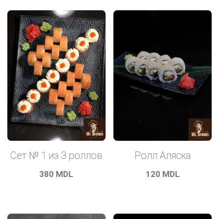
Сет № 1 из 3 роллов
Ролл Аляска
380
MDL
120
MDL