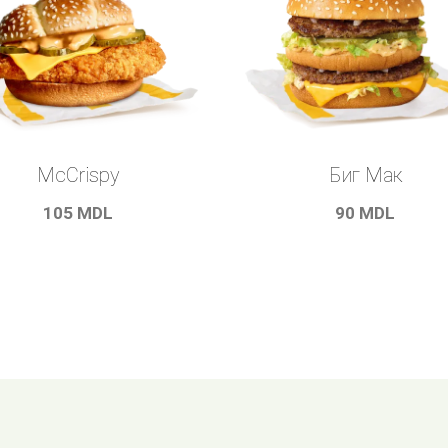
McCrispy
Биг Мак
105
MDL
90
MDL