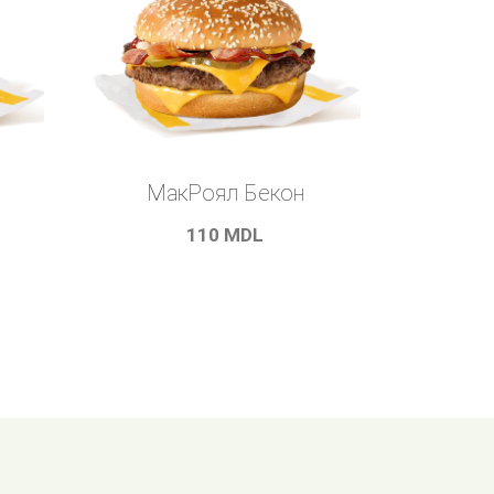
МакРоял Бекон
110
MDL