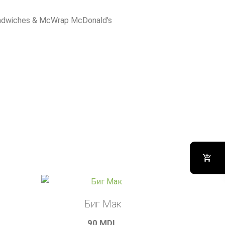
ndwiches & McWrap McDonald's
л
Биг Мак
90
MDL