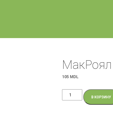
МакРоял
105
MDL
Количество
В КОРЗИНУ
товара
МакРоял