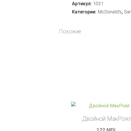
Де
Артикул:
1031
Люкс
Категории:
McDonald's
,
Sa
Похожие
Двойной МакРоя
122
MDL