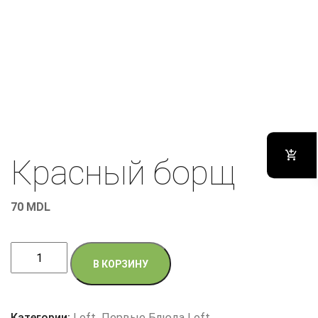
Красный борщ
70
MDL
Количество
В КОРЗИНУ
товара
Красный
борщ
Категории:
Loft
,
Первые Блюда Loft