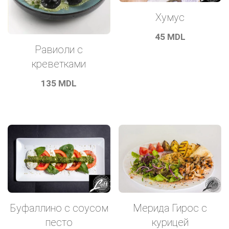
Хумус
45
MDL
Равиоли с
креветками
135
MDL
Буфаллино с соусом
Мерида Гирос с
песто
курицей