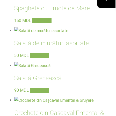
Spaghete cu Fructe de Mare
150
MDL
В корзину
Salată de murături asortate
50
MDL
В корзину
Salată Grecească
90
MDL
В корзину
Crochete din Cașcaval Emental &