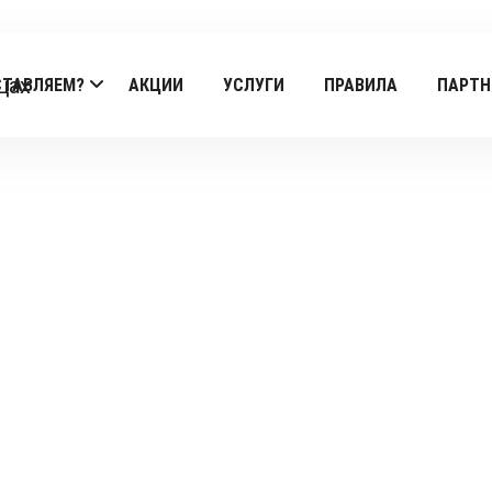
СТАВЛЯЕМ?
АКЦИИ
УСЛУГИ
ПРАВИЛА
ПАРТН
Products
Главная
/
Goldhouse
/
deserte
/ Ștrudel cu mere și înghețată