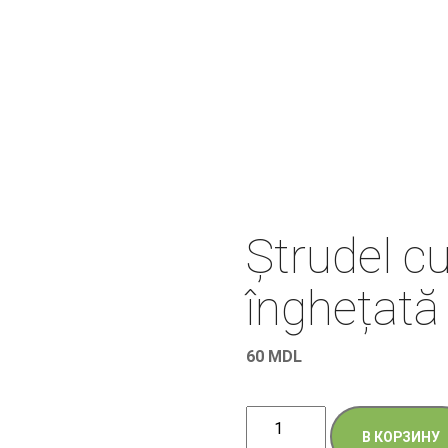
Ștrudel c
înghețată
60
MDL
Количество
В КОРЗИНУ
товара