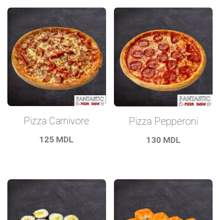
Pizza Carnivore
Pizza Pepperoni
125
MDL
130
MDL