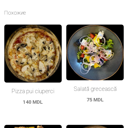
Похожие
Salată grecească
Pizza pui ciuperci
75
MDL
140
MDL