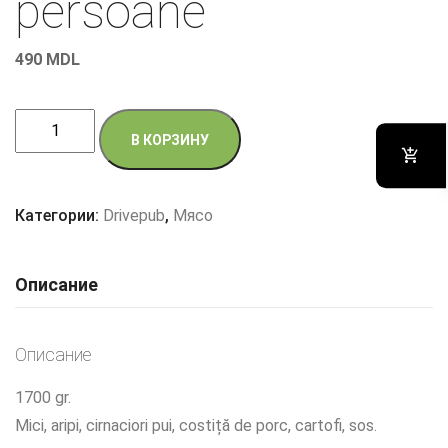
persoane
490
MDL
Количество
В КОРЗИНУ
товара
Platou
pentru
Категории:
Drivepub
,
Мясо
4
persoane
Описание
Описание
1700 gr.
Mici, aripi, cirnaciori pui, costiță de porc, cartofi, sos.