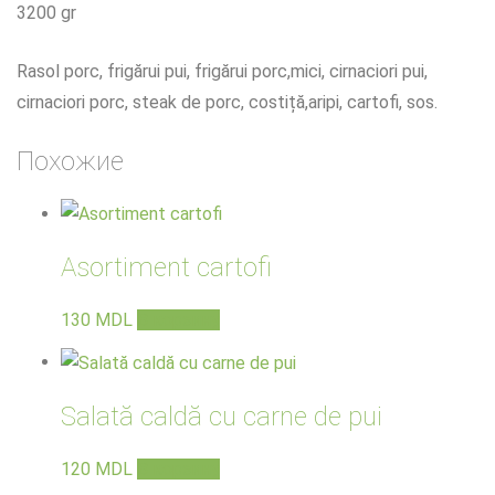
3200 gr
Rasol porc, frigărui pui, frigărui porc,mici, cirnaciori pui,
cirnaciori porc, steak de porc, costiță,aripi, cartofi, sos.
Похожие
Asortiment cartofi
130
MDL
В корзину
Salată caldă cu carne de pui
120
MDL
В корзину