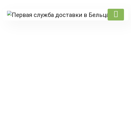
Products
Главная
/
Drivepub
/
Мясо
/ Platou carne pentru 8 persoane