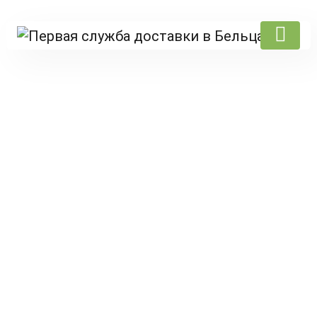
Products
Главная
/
Drivepub
/
Морепродукты
/ Fructe de mare grill