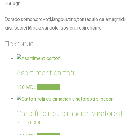
1600gr.
Dorado,somon,creveți,langoustine,tentacule calamar,midii
kiwi, scoici,lămâie,vangole, sos cili, roșii cherry.
Похожие
Asortiment cartofi
130
MDL
В корзину
Cartofi felii cu cirnaciori vinatoresti
si bacon