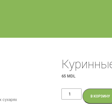
Куринные
65
MDL
Количество
В КОРЗИНУ
товара
 сухарях
Куринные