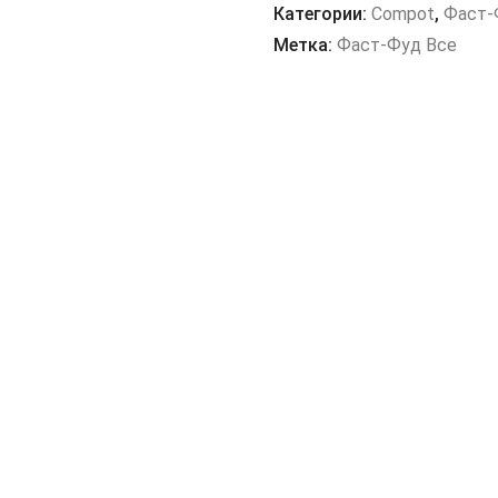
нагетсы
Категории:
Compot
,
Фаст-
Метка:
Фаст-Фуд Все