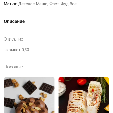
со
Метки:
Детское Меню
,
Фаст-Фуд Все
стрипсами
Описание
Описание
+компот 0,33
Похожие