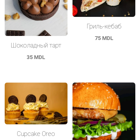
Гриль-кебаб
75
MDL
Шоколадный тарт
35
MDL
Cupcake Oreo