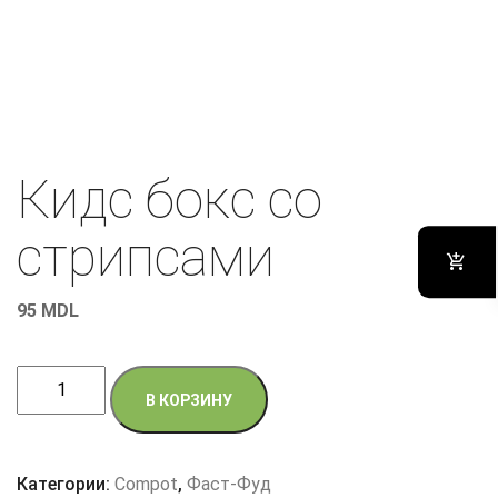
Кидс бокс со
стрипсами
95
MDL
Количество
В КОРЗИНУ
товара
Кидс
бокс
Категории:
Compot
,
Фаст-Фуд