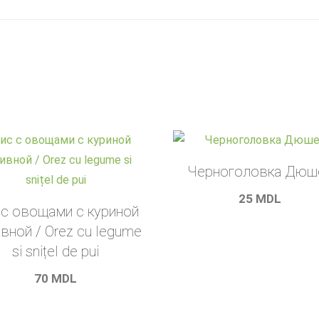
Черноголовка Дюш
25
MDL
 с овощами c куриной
вной / Orez cu legume
si snițel de pui
70
MDL