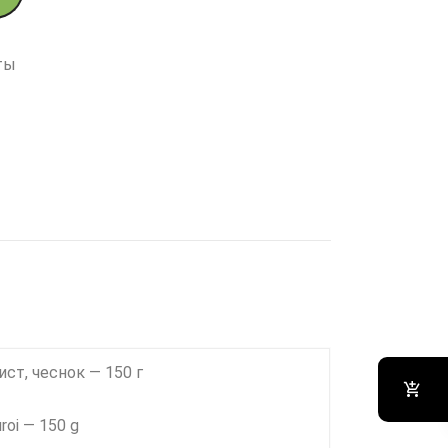
ты
ст, чеснок — 150 г
uroi — 150 g