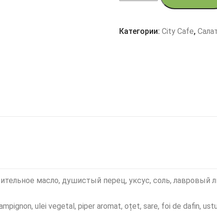
Маринованные
грибы/
Категории:
City Cafe
,
Сала
Ciuperci
marinate
тельное масло, душистый перец, уксус, соль, лавровый ли
ampignon, ulei vegetal, piper aromat, oțet, sare, foi de dafin, ust