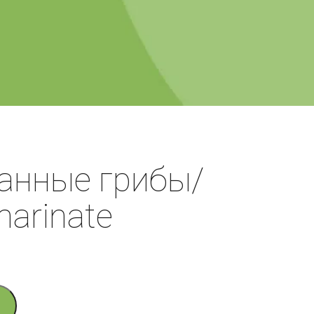
анные грибы/
marinate