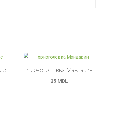
ес
Черноголовка Мандарин
25
MDL