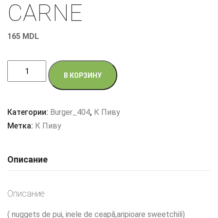
CARNE
165
MDL
Количество
В КОРЗИНУ
товара
PLATOU
DIN
Категории:
Burger_404
,
К Пиву
CARNE
Метка:
К Пиву
Описание
Описание
( nuggets de pui, inele de ceapă,aripioare sweetchili)