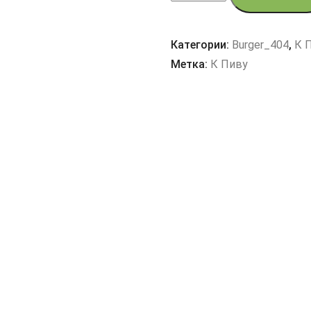
NACHOS
CU
Категории:
Burger_404
,
К 
CRENVUȘTI
Метка:
К Пиву
VÂNĂTOREȘTI