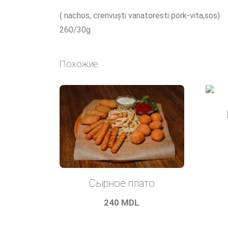
( nachos, crenvuști vanatoresti pork-vita,sos)
260/30g
Похожие
Cырное плато
240
MDL