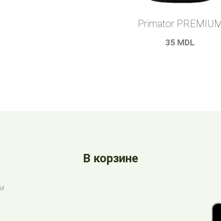
Primator PREMIU
35
MDL
В корзине
ом