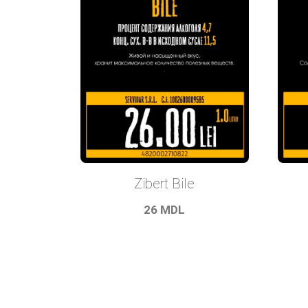
Zibert Bile
26
MDL