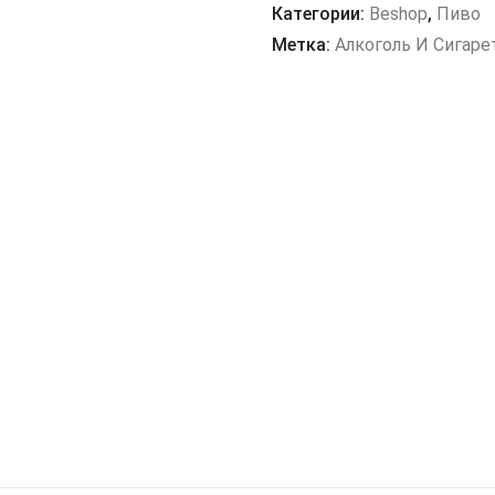
VIE
Категории:
Beshop
,
Пиво
0,5L
Метка:
Алкоголь И Сигаре