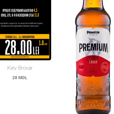
Kiev Brovar
28
MDL