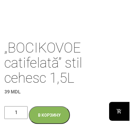
„BOCIKOVOE
catifelată” stil
cehesc 1,5L
39
MDL
Количество
В КОРЗИНУ
товара
„BOCIKOVOE