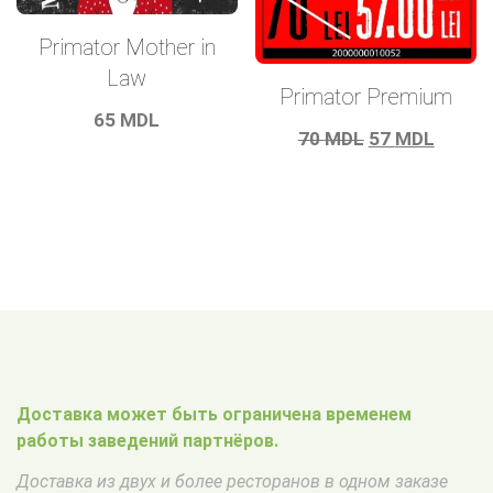
Primator Mother in
Law
Primator Premium
65
MDL
Первоначаль
Текущ
70
MDL
57
MDL
цена
цена:
составляла
57 MD
70 MDL.
Доставка может быть ограничена временем
работы заведений партнёров.
Доставка из двух и более ресторанов в одном заказе