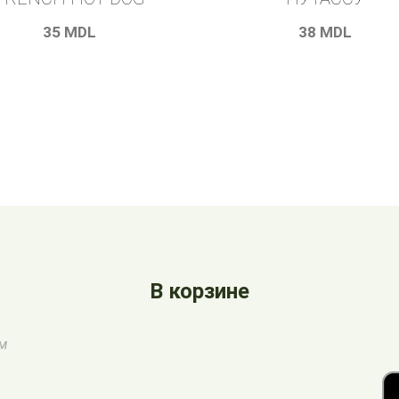
35
MDL
38
MDL
В корзине
ом