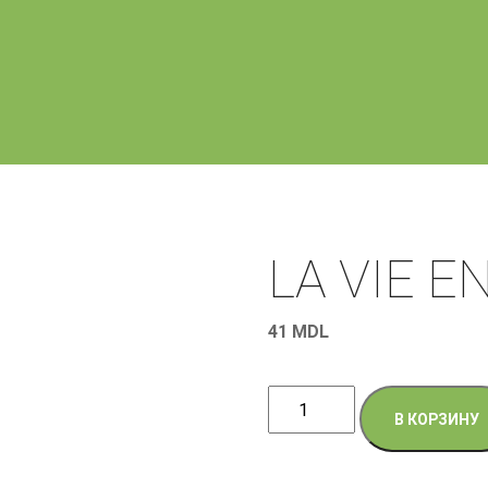
LA VIE E
41
MDL
Количество
В КОРЗИНУ
товара
LA