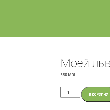
Моей ль
350
MDL
Количество
В КОРЗИНУ
товара
Моей