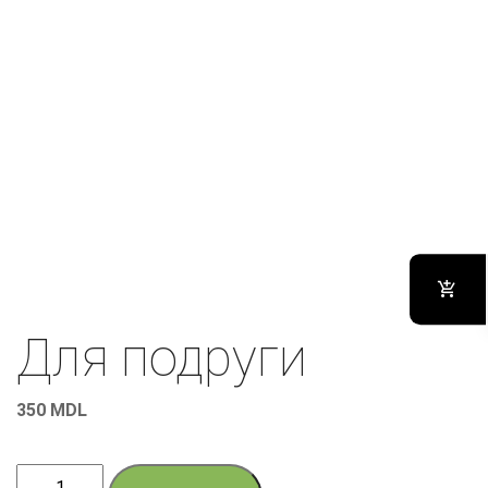
Для подруги
350
MDL
Количество