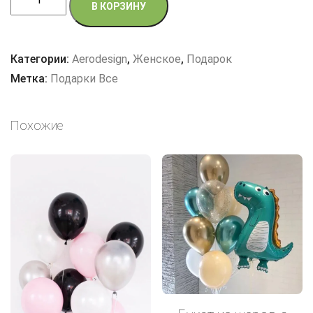
В КОРЗИНУ
товара
Для
подруги
Категории:
Aerodesign
,
Женское
,
Подарок
Метка:
Подарки Все
Похожие