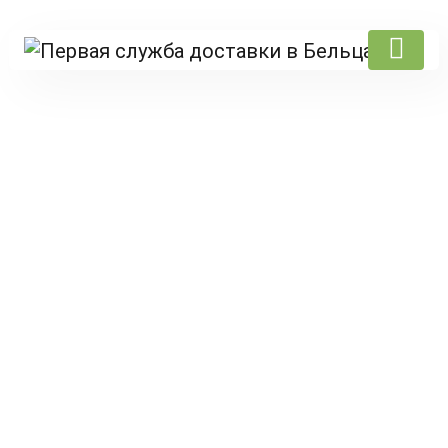
Products
Главная
/
Misty food
/ Fast-food