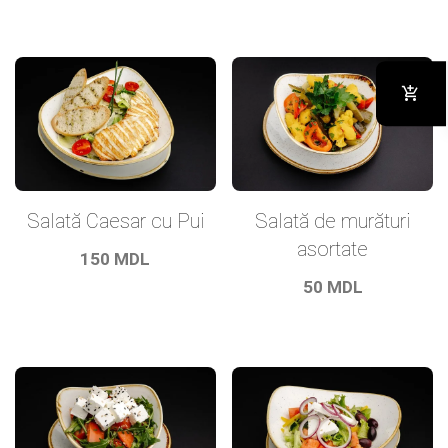
Salată Caesar cu Pui
Salată de murături
asortate
150
MDL
50
MDL