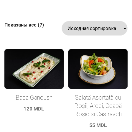
Показаны все (7)
Baba Ganoush
Salată Asortată cu
Roșii, Ardei, Ceapă
120
MDL
Roșie și Castraveți
55
MDL