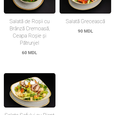
Salată de Roșii cu
Salată Grecească
Brânză Cremoasă,
90
MDL
Ceapa Roșie și
Pătrunjel
60
MDL