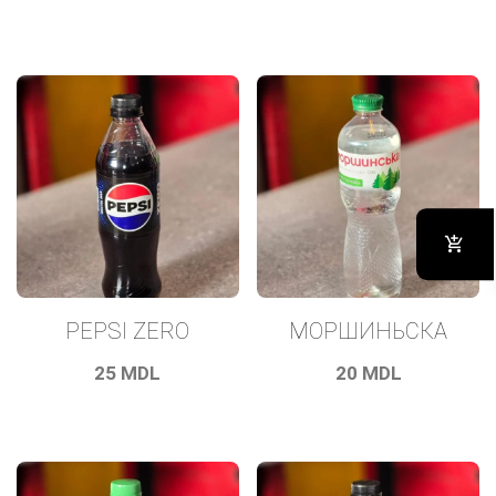
PEPSI ZERO
МОРШИНЬСКА
25
MDL
20
MDL