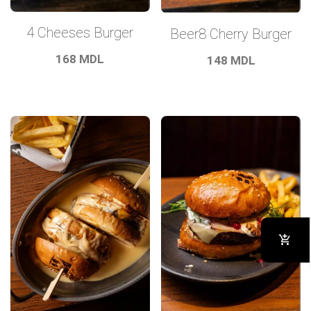
4 Cheeses Burger
Beer8 Cherry Burger
168
MDL
148
MDL